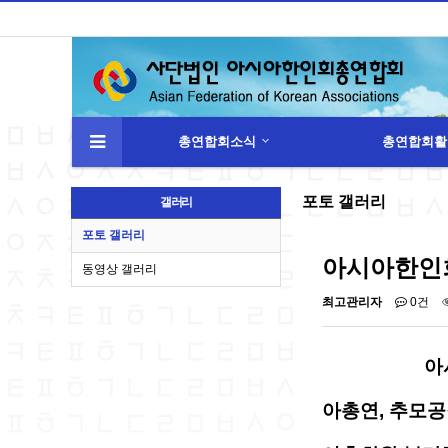
총연합회소식
총연합회활
하위분류
하위분류
포토 갤러리
갤러리
포토 갤러리
아시아한인회
동영상 갤러리
최고관리자
0건
아
아총연, 추모공